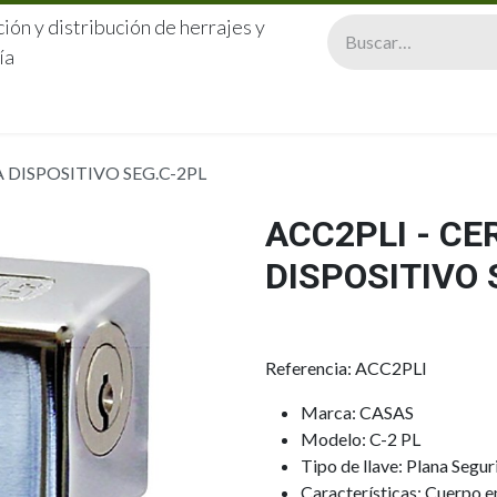
ión y distribución de herrajes y
ía
CERRAJERÍA
QUIÉNES SOMOS
CATÁLOGOS
CONTA
 DISPOSITIVO SEG.C-2PL
ACC2PLI - C
DISPOSITIVO 
Referencia: ACC2PLI
Marca: CASAS
Modelo: C-2 PL
Tipo de llave: Plana Segu
Características: Cuerpo e