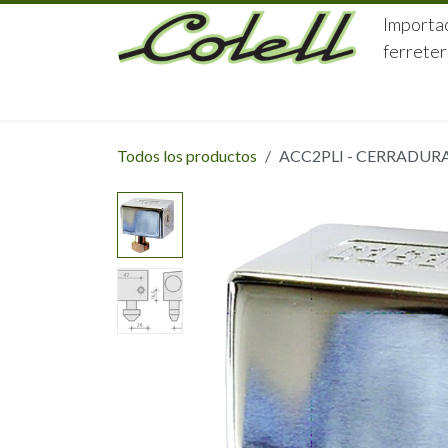
Ir al contenido
Importac
ferreter
HOME
HERRAJES
FERRETERÍA
Todos los productos
ACC2PLI - CERRADURA