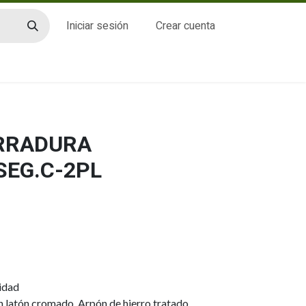
Iniciar sesión
Crear cuenta
CTO
ERRADURA
SEG.C-2PL
ridad
n latón cromado. Arpón de hierro tratado.