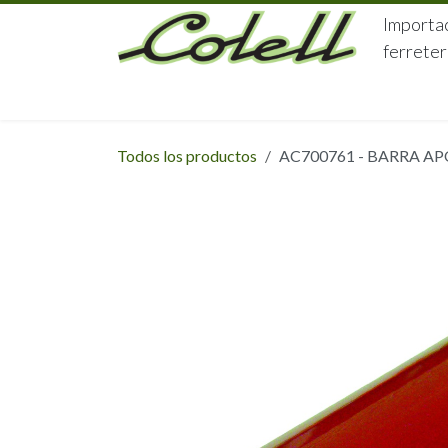
Ir al contenido
Importac
ferreter
HOME
HERRAJES
FERRETERÍA
Todos los productos
AC700761 - BARRA AP