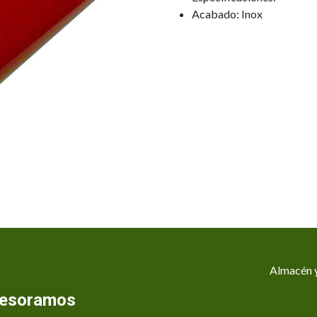
Acabado: Inox
Almacén y
asesoramos