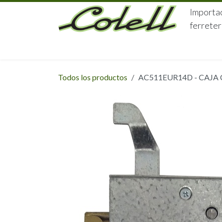
Ir al contenido
Importac
ferreter
HOME
HERRAJES
FERRETERÍA
Todos los productos
AC511EUR14D - CAJA