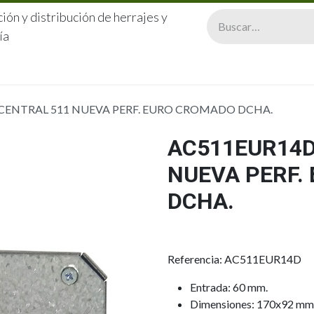
ión y distribución de herrajes y
ía
CERRAJERÍA
QUIÉNES SOMOS
CATÁLOGOS
CONTA
 CENTRAL 511 NUEVA PERF. EURO CROMADO DCHA.
AC511EUR14D
NUEVA PERF.
DCHA.
Referencia: AC511EUR14D
Entrada: 60 mm.
Dimensiones: 170x92 mm