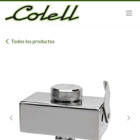
Ir al contenido
Todos los productos