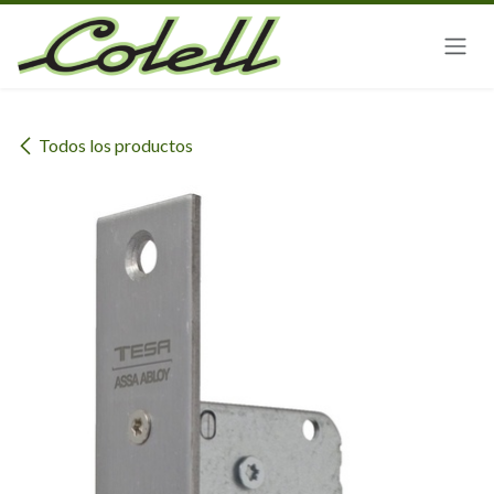
Ir al contenido
Todos los productos