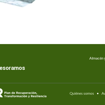
Almacén y
asesoramos
Quiénes somos
•
Av