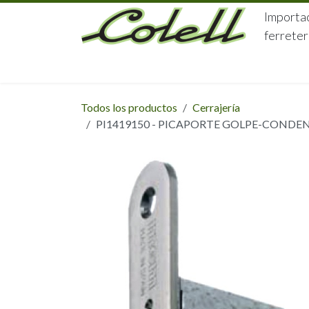
Ir al contenido
Importac
ferreter
HOME
HERRAJES
FERRETERÍA
Todos los productos
Cerrajería
PI1419150 - PICAPORTE GOLPE-COND