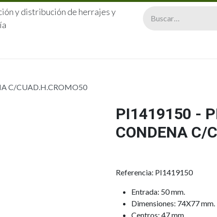
ión y distribución de herrajes y
ía
CERRAJERÍA
QUIÉNES SOMOS
CATÁLOGOS
CONTA
ENA C/CUAD.H.CROMO50
PI1419150 - 
CONDENA C/
Referencia: PI1419150
Entrada: 50 mm.
Dimensiones: 74X77 mm.
Centros: 47 mm.