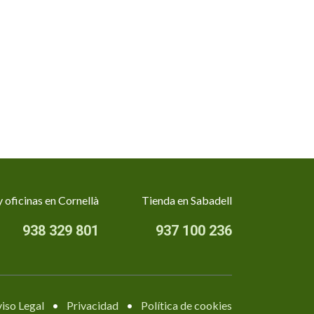
 oficinas en Cornellà
Tienda en Sabadell
938 329 801
937 100 236
iso Legal
•
Privacidad
•
Política de cookies