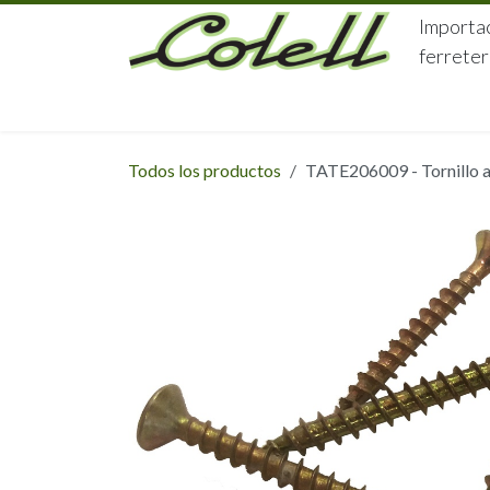
Ir al contenido
Importac
ferreter
HOME
HERRAJES
FERRETERÍA
Todos los productos
TATE206009 - Tornillo 