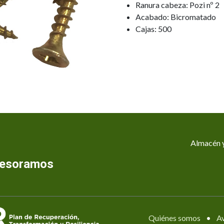
Ranura cabeza: Pozi nº 2
Acabado: Bicromatado
Cajas: 500
Almacén y
asesoramos
Quiénes somos
•
Av