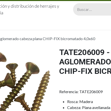
ión y distribución de herrajes y
ía
CERRAJERÍA
QUIÉNES SOMOS
CATÁLOGOS
CONTA
aglomerado cabeza plana CHIP-FIX bicromatado 4,0x60
TATE206009 -
AGLOMERADO
CHIP-FIX BIC
Referencia: TATE206009
Rosca: Madera
Cabeza: Plana avellanada