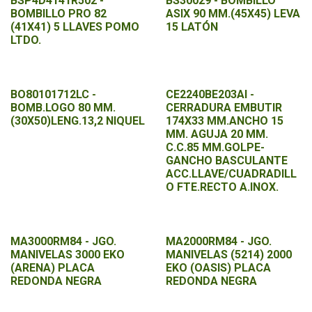
BSP4D4141R502 -
BS30029 - BOMBILLO
BOMBILLO PRO 82
ASIX 90 MM.(45X45) LEVA
(41X41) 5 LLAVES POMO
15 LATÓN
LTDO.
BO80101712LC -
CE2240BE203AI -
BOMB.LOGO 80 MM.
CERRADURA EMBUTIR
(30X50)LENG.13,2 NIQUEL
174X33 MM.ANCHO 15
MM. AGUJA 20 MM.
C.C.85 MM.GOLPE-
GANCHO BASCULANTE
ACC.LLAVE/CUADRADILL
O FTE.RECTO A.INOX.
MA3000RM84 - JGO.
MA2000RM84 - JGO.
MANIVELAS 3000 EKO
MANIVELAS (5214) 2000
(ARENA) PLACA
EKO (OASIS) PLACA
REDONDA NEGRA
REDONDA NEGRA