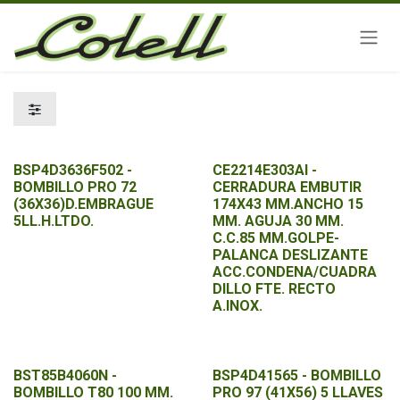
Ir al contenido
BSP4D3636F502 -
CE2214E303AI -
BOMBILLO PRO 72
CERRADURA EMBUTIR
(36X36)D.EMBRAGUE
174X43 MM.ANCHO 15
5LL.H.LTDO.
MM. AGUJA 30 MM.
C.C.85 MM.GOLPE-
PALANCA DESLIZANTE
ACC.CONDENA/CUADRA
DILLO FTE. RECTO
A.INOX.
BST85B4060N -
BSP4D41565 - BOMBILLO
BOMBILLO T80 100 MM.
PRO 97 (41X56) 5 LLAVES