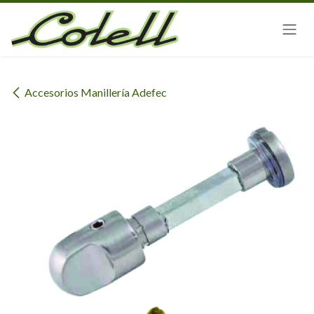
Ir al contenido
Accesorios Manillería Adefec