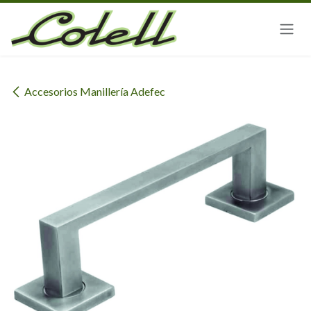
Ir al contenido
Accesorios Manillería Adefec