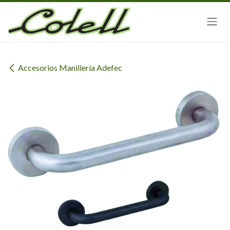
Ir al contenido
Accesorios Manillería Adefec