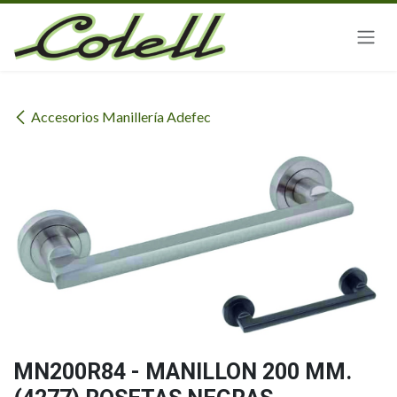
Ir al contenido
Accesorios Manillería Adefec
MN200R84 - MANILLON 200 MM.