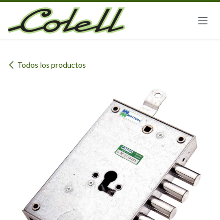
Ir al contenido
Todos los productos