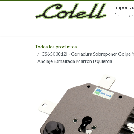
Ir al contenido
Importac
ferreter
HOME
HERRAJES
FERRETERÍA
Todos los productos
CS6503812I - Cerradura Sobreponer Golpe Y L
Anclaje Esmaltada Marron Izquierda