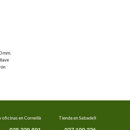
0 mm.
llave
rón
 oficinas en Cornellà
Tienda en Sabadell