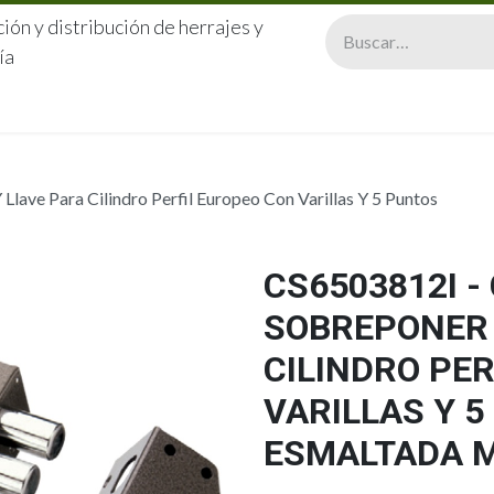
ión y distribución de herrajes y
ía
CERRAJERÍA
QUIÉNES SOMOS
CATÁLOGOS
CONTA
lave Para Cilindro Perfil Europeo Con Varillas Y 5 Puntos
CS6503812I 
SOBREPONER 
CILINDRO PE
VARILLAS Y 
ESMALTADA M