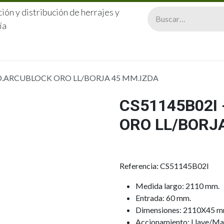
ión y distribución de herrajes y
ía
CERRAJERÍA
QUIÉNES SOMOS
CATÁLOGOS
CONTA
AD.ARCUBLOCK ORO LL/BORJA 45 MM.IZDA
CS51145B02I
ORO LL/BORJ
Referencia: CS51145B02I
Medida largo: 2110 mm.
Entrada: 60 mm.
Dimensiones: 2110X45 m
Accionamiento: Llave/Man