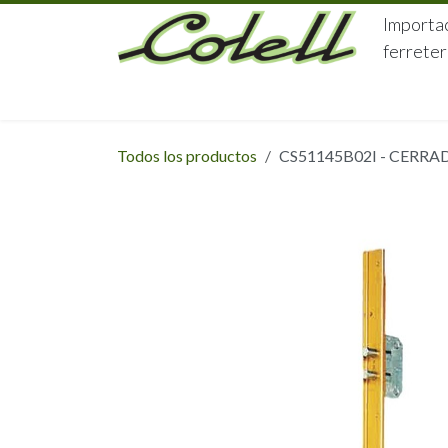
Ir al contenido
Importac
ferreter
HOME
HERRAJES
FERRETERÍA
Todos los productos
CS51145B02I - CERR