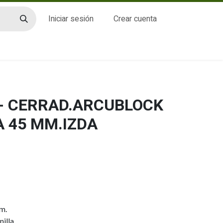
Iniciar sesión
Crear cuenta
CTO
 - CERRAD.ARCUBLOCK
A 45 MM.IZDA
m.
illa