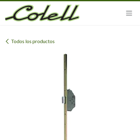
Ir al contenido
Todos los productos