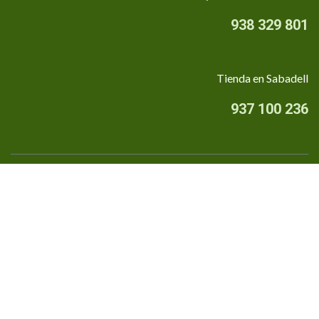
938 329 801
Tienda en Sabadell
937 100 236
Quiénes somos
•
Aviso Legal
•
Privacidad
•
Política de cookies