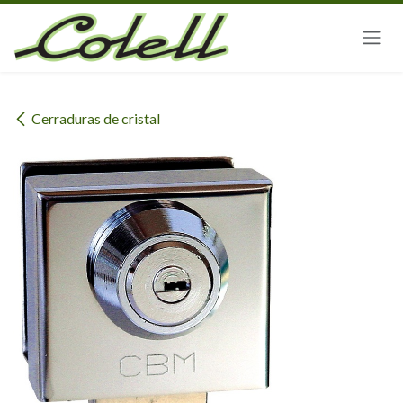
Ir al contenido
Cerraduras de cristal