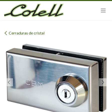
Ir al contenido
Cerraduras de cristal