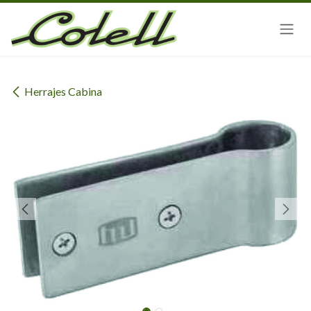
Ir al contenido
Herrajes Cabina