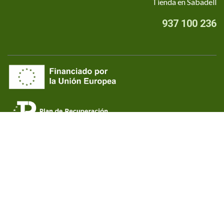
Tienda en Sabadell
937 100 236
Quiénes somos
•
Aviso Legal
•
Privacidad
•
Política de cookies
Financiado por la Unión Europea - NextGenerationEU
Copyright © Colell, S.A.
by endeos.com
Con tecnología de
- El mejor
Comercio electrónico