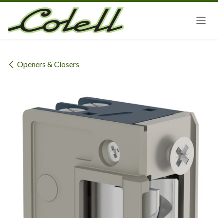
Ir al contenido
Openers & Closers