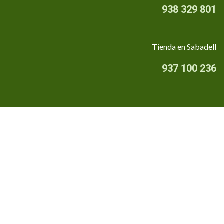
938 329 801
Tienda en Sabadell
937 100 236
Quiénes somos
•
Aviso Legal
•
Privacidad
•
Política de cookies
Financiado por la Unión Europea - NextGenerationEU