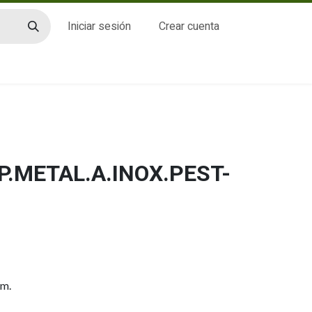
Iniciar sesión
Crear cuenta
CTO
P.METAL.A.INOX.PEST-
mm.