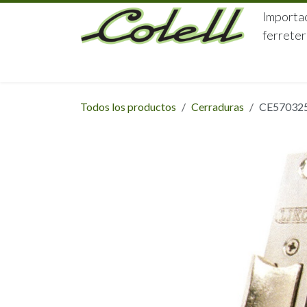
Ir al contenido
Importac
ferreter
HOME
HERRAJES
FERRETERÍA
Todos los productos
Cerraduras
CE570325