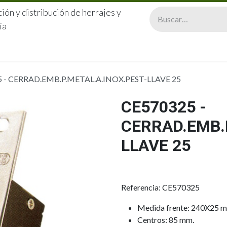
ión y distribución de herrajes y
ía
CERRAJERÍA
QUIÉNES SOMOS
CATÁLOGOS
CONTA
 - CERRAD.EMB.P.METAL.A.INOX.PEST-LLAVE 25
CE570325 -
CERRAD.EMB.
LLAVE 25
Referencia: CE570325
Medida frente: 240X25 
Centros: 85 mm.