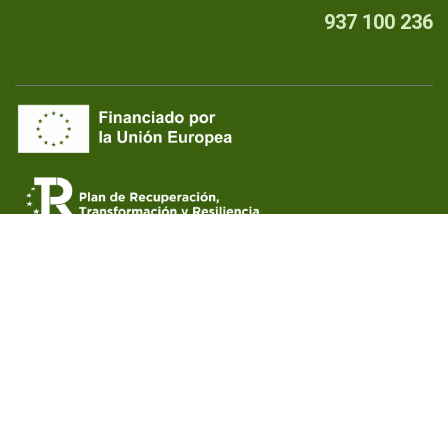
937 100 236
Quiénes somos
•
Aviso Legal
•
Privacidad
•
Política de cookies
Financiado por la Unión Europea - NextGenerationEU
Copyright © Colell, S.A.
by endeos.com
Con tecnología de
- El mejor
Comercio electrónico
de código abierto