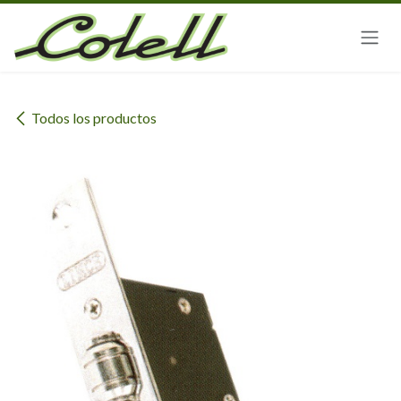
Ir al contenido
Todos los productos