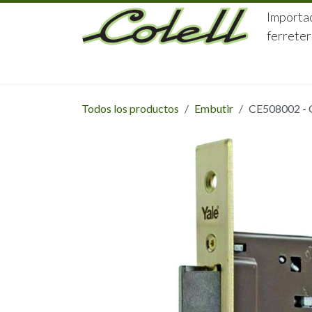
Ir al contenido
Importac
ferreter
HOME
HERRAJES
FERRETERÍA
Todos los productos
Embutir
CE508002 -