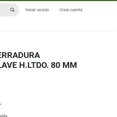
Iniciar sesión
Crear cuenta
CTO
CERRADURA
AVE H.LTDO. 80 MM
.
illa