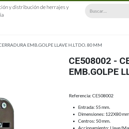
ión y distribución de herrajes y
ía
CERRAJERÍA
QUIÉNES SOMOS
CATÁLOGOS
CONTA
 CERRADURA EMB.GOLPE LLAVE H.LTDO. 80 MM
CE508002 - 
EMB.GOLPE LL
Referencia: CE508002
Entrada: 55 mm.
Dimensiones: 122X80 mm
Centros: 50 mm.
Accionamiento: Llave/Man