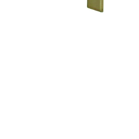
¿Cómo te podemos ayudar?
Contacta con nosotros y te 
Financiado por la Unión Europea - NextGenerat