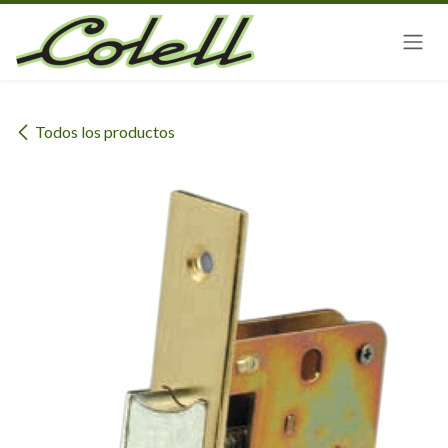
Ir al contenido
Todos los productos