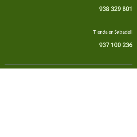
938 329 801
Tienda en Sabadell
937 100 236
Quiénes somos
•
Aviso Legal
•
Privacidad
•
Política de cookies
Financiado por la Unión Europea - NextGenerationEU