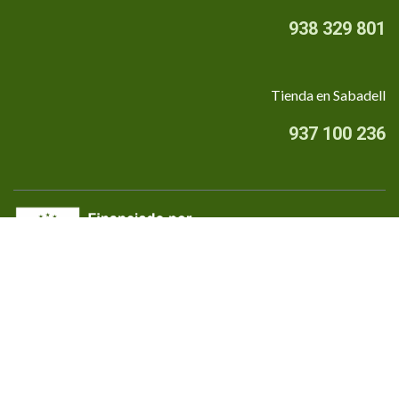
938 329 801
Tienda en Sabadell
937 100 236
Quiénes somos
•
Aviso Legal
•
Privacidad
•
Política de cookies
Financiado por la Unión Europea - NextGenerationEU