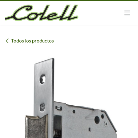
Ir al contenido
Todos los productos