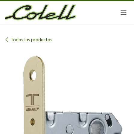
Ir al contenido
Todos los productos