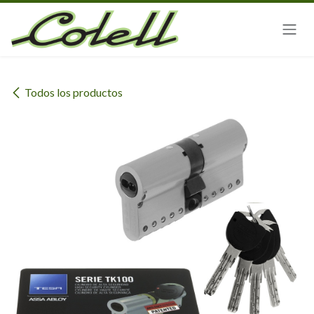
Ir al contenido
Todos los productos