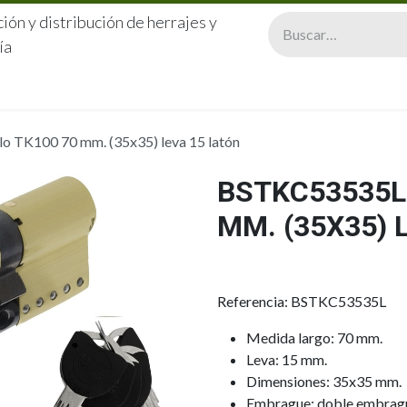
ión y distribución de herrajes y
ía
CERRAJERÍA
QUIÉNES SOMOS
CATÁLOGOS
CONTA
 TK100 70 mm. (35x35) leva 15 latón
BSTKC53535L 
MM. (35X35) 
Referencia: BSTKC53535L
Medida largo: 70 mm.
Leva: 15 mm.
Dimensiones: 35x35 mm.
Embrague: doble embrag