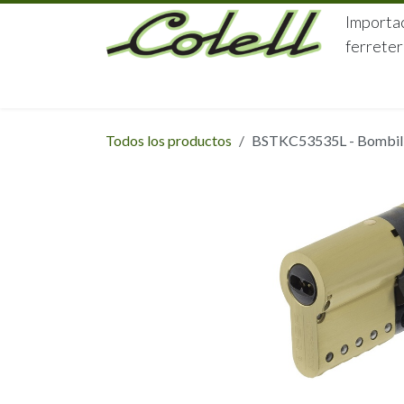
Ir al contenido
Importac
ferreter
HOME
HERRAJES
FERRETERÍA
Todos los productos
BSTKC53535L - Bombillo