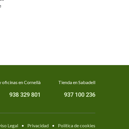
e
 oficinas en Cornellà
Tienda en Sabadell
938 329 801
937 100 236
iso Legal
•
Privacidad
•
Política de cookies