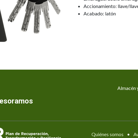
Accionamiento: llave/llav
Acabado: latón
Almacén y
asesoramos
Quiénes somos
•
Av