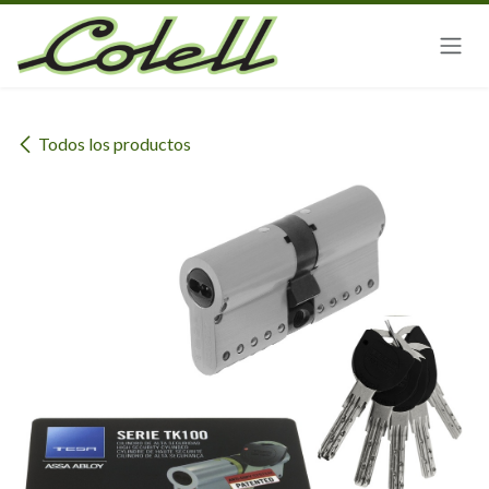
Ir al contenido
Todos los productos