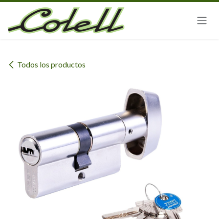
Ir al contenido
Todos los productos