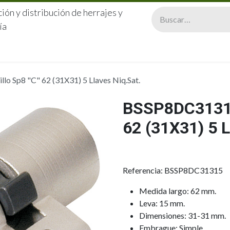
ión y distribución de herrajes y
ía
CERRAJERÍA
QUIÉNES SOMOS
CATÁLOGOS
CONTA
o Sp8 "C" 62 (31X31) 5 Llaves Niq.Sat.
BSSP8DC31315
62 (31X31) 5 
Referencia: BSSP8DC31315
Medida largo: 62 mm.
Leva: 15 mm.
Dimensiones: 31-31 mm.
Embrague: Simple