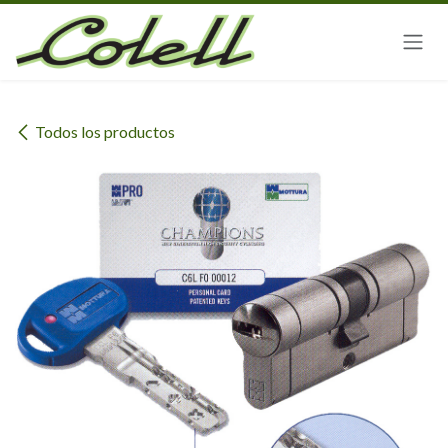
Ir al contenido
Todos los productos