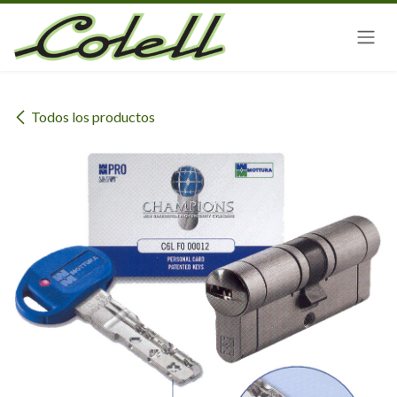
Ir al contenido
Todos los productos