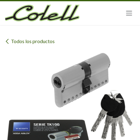
Ir al contenido
Todos los productos