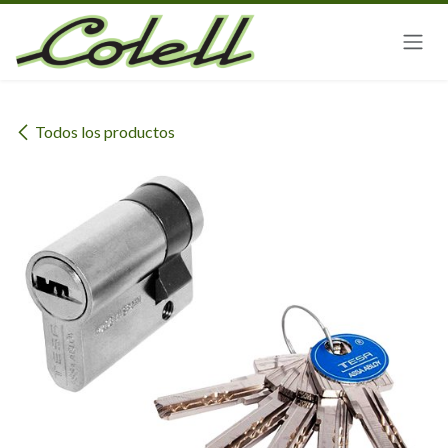
Ir al contenido
Todos los productos