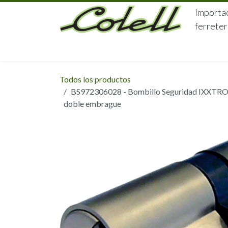
Ir al contenido
Importac
ferreter
HOME
HERRAJES
FERRETERÍA
Todos los productos
BS972306028 - Bombillo Seguridad IXXTRO
doble embrague