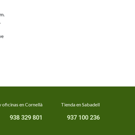
mm.
.
ve
 oficinas en Cornellà
Tienda en Sabadell
938 329 801
937 100 236