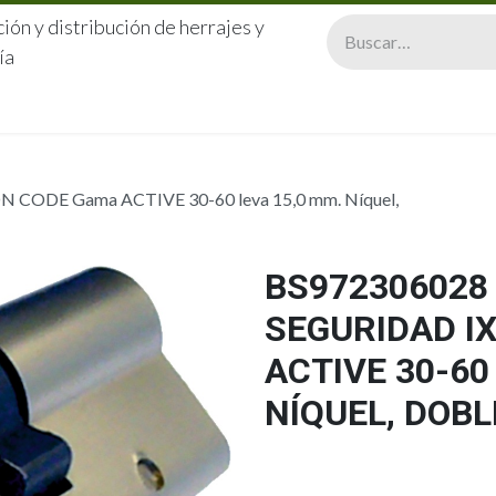
ión y distribución de herrajes y
ía
CERRAJERÍA
QUIÉNES SOMOS
CATÁLOGOS
CONTA
N CODE Gama ACTIVE 30-60 leva 15,0 mm. Níquel,
BS972306028 
SEGURIDAD I
ACTIVE 30-60
NÍQUEL, DOB