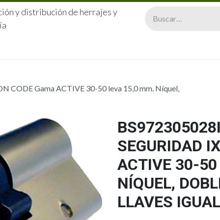
ión y distribución de herrajes y
ía
CERRAJERÍA
QUIÉNES SOMOS
CATÁLOGOS
CONTA
ON CODE Gama ACTIVE 30-50 leva 15,0 mm. Níquel,
BS972305028I
SEGURIDAD I
ACTIVE 30-50
NÍQUEL, DOB
LLAVES IGUA