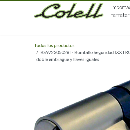
Ir al contenido
Importac
ferreter
HOME
HERRAJES
FERRETERÍA
Todos los productos
BS972305028I - Bombillo Seguridad IXXTR
doble embrague y llaves iguales