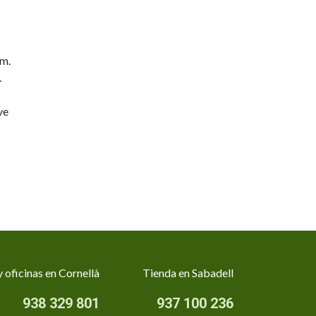
mm.
.
ve
 oficinas en Cornellà
Tienda en Sabadell
938 329 801
937 100 236