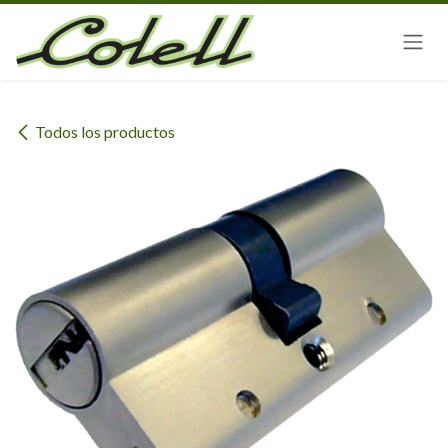
Ir al contenido
Todos los productos