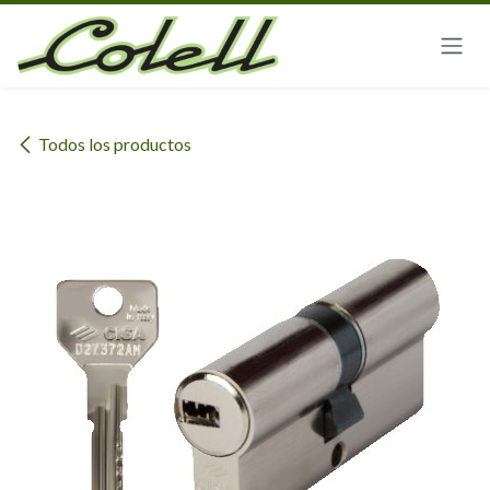
Ir al contenido
Todos los productos