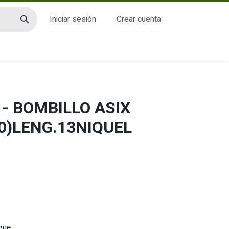
Iniciar sesión
Crear cuenta
CTO
- BOMBILLO ASIX
0)LENG.13NIQUEL
gue