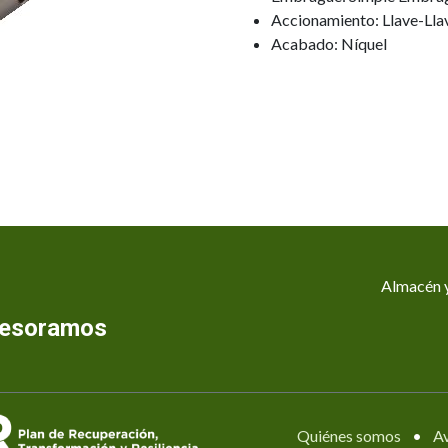
Accionamiento: Llave-Lla
Acabado: Níquel
Almacén y
asesoramos
Quiénes somos
•
Av