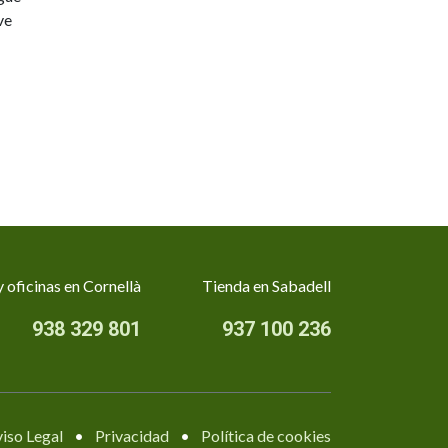
ve
 oficinas en Cornellà
Tienda en Sabadell
938 329 801
937 100 236
iso Legal
•
Privacidad
•
Política de cookies