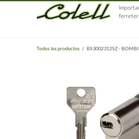
Ir al contenido
Importac
ferreter
HOME
HERRAJES
FERRETERÍA
Todos los productos
BS3002312SZ - BOMBI