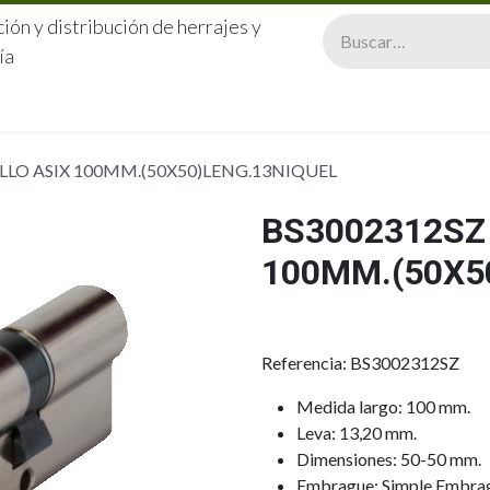
ión y distribución de herrajes y
ía
CERRAJERÍA
QUIÉNES SOMOS
CATÁLOGOS
CONTA
LLO ASIX 100MM.(50X50)LENG.13NIQUEL
BS3002312SZ 
100MM.(50X5
Referencia: BS3002312SZ
Medida largo: 100 mm.
Leva: 13,20 mm.
Dimensiones: 50-50 mm.
Embrague: Simple Embra