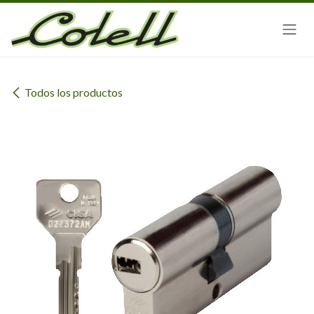
Ir al contenido
Todos los productos