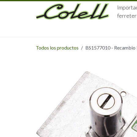
Ir al contenido
Importac
ferreter
HOME
HERRAJES
FERRETERÍA
Todos los productos
BS1577010 - Recambio P