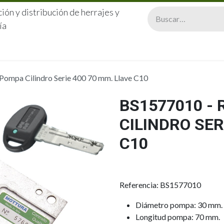
ión y distribución de herrajes y
ía
CERRAJERÍA
QUIÉNES SOMOS
CATÁLOGOS
CONTA
ompa Cilindro Serie 400 70 mm. Llave C10
BS1577010 -
CILINDRO SER
C10
Referencia: BS1577010
Diámetro pompa: 30 mm.
Longitud pompa: 70 mm.