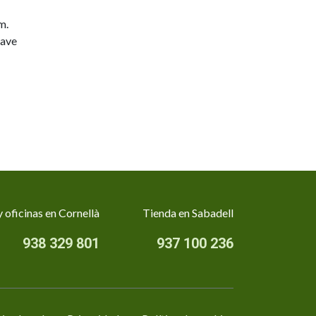
m.
lave
 oficinas en Cornellà
Tienda en Sabadell
938 329 801
937 100 236