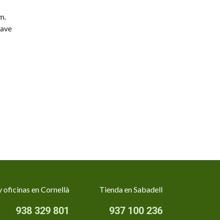
m.
lave
 oficinas en Cornellà
Tienda en Sabadell
938 329 801
937 100 236