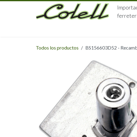
Ir al contenido
Importac
ferreter
HOME
HERRAJES
FERRETERÍA
Todos los productos
BS156603D52 - Recambio