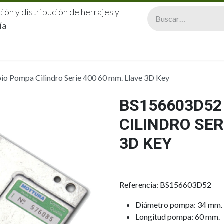
ión y distribución de herrajes y
ía
CERRAJERÍA
QUIÉNES SOMOS
CATÁLOGOS
CONTA
 Pompa Cilindro Serie 400 60 mm. Llave 3D Key
BS156603D52
CILINDRO SER
3D KEY
Referencia: BS156603D52
Diámetro pompa: 34 mm.
Longitud pompa: 60 mm.