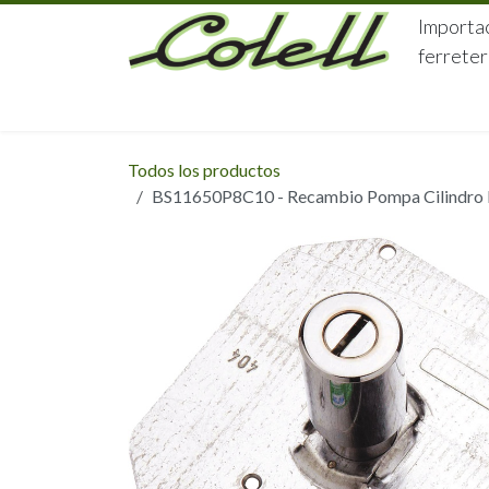
Ir al contenido
Importac
ferreter
HOME
HERRAJES
FERRETERÍA
Todos los productos
BS11650P8C10 - Recambio Pompa Cilindro D