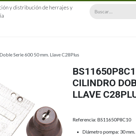
ión y distribución de herrajes y
ía
CERRAJERÍA
QUIÉNES SOMOS
CATÁLOGOS
CONTA
oble Serie 600 50 mm. Llave C28Plus
BS11650P8C1
CILINDRO DOB
LLAVE C28PL
Referencia: BS11650P8C10
Diámetro pompa: 30 mm.