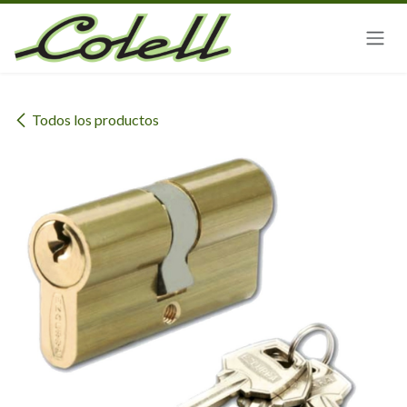
Ir al contenido
Todos los productos