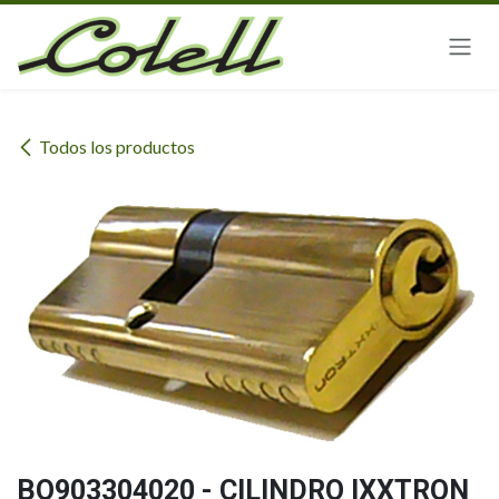
Ir al contenido
Todos los productos
BO903304020 - CILINDRO IXXTRON