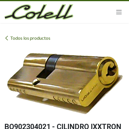
Ir al contenido
Todos los productos
BO902304021 - CILINDRO IXXTRON