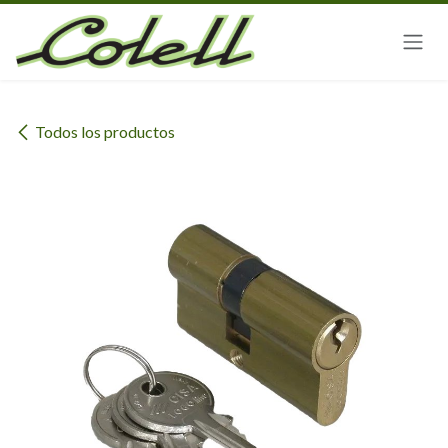
Ir al contenido
Todos los productos